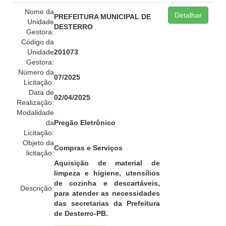
Nome da
Detalhar
PREFEITURA MUNICIPAL DE
Unidade
DESTERRO
Gestora:
Código da
Unidade
201073
Gestora:
Número da
07/2025
Licitação:
Data de
02/04/2025
Realização:
Modalidade
da
Pregão Eletrônico
Licitação:
Objeto da
Compras e Serviços
licitação:
Aquisição de material de
limpeza e higiene, utensílios
de cozinha e descartáveis,
Descrição:
para atender as necessidades
das secretarias da Prefeitura
de Desterro-PB.