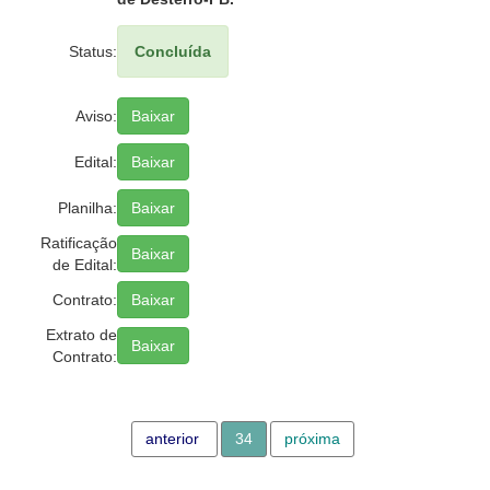
Status:
Concluída
Aviso:
Baixar
Edital:
Baixar
Planilha:
Baixar
Ratificação
Baixar
de Edital:
Contrato:
Baixar
Extrato de
Baixar
Contrato:
anterior
34
próxima