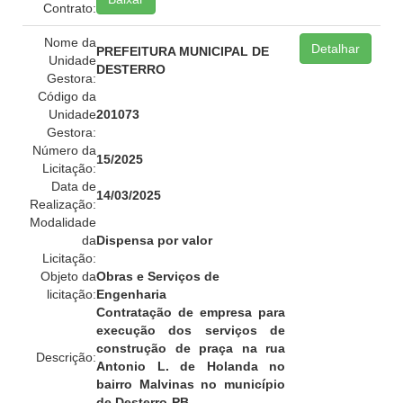
Contrato:
Nome da
Detalhar
PREFEITURA MUNICIPAL DE
Unidade
DESTERRO
Gestora:
Código da
Unidade
201073
Gestora:
Número da
15/2025
Licitação:
Data de
14/03/2025
Realização:
Modalidade
da
Dispensa por valor
Licitação:
Objeto da
Obras e Serviços de
licitação:
Engenharia
Contratação de empresa para
execução dos serviços de
construção de praça na rua
Descrição:
Antonio L. de Holanda no
bairro Malvinas no município
de Desterro-PB.