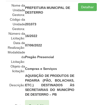
Nome da
Detalhar
PREFEITURA MUNICIPAL DE
Unidade
DESTERRO
Gestora:
Código da
Unidade
201073
Gestora:
Número da
16/2022
Licitação:
Data de
07/06/2022
Realização:
Modalidade
da
Pregão Presencial
Licitação:
Objeto da
Compras e Serviços
licitação:
AQUISIÇÃO DE PRODUTOS DE
PADARIA (PÃO, BOLACHAS,
Descrição:
ETC.) DESTINADOS ÀS
SECRETARIAS DO MUNICÍPIO
DE DESTERRO – PB