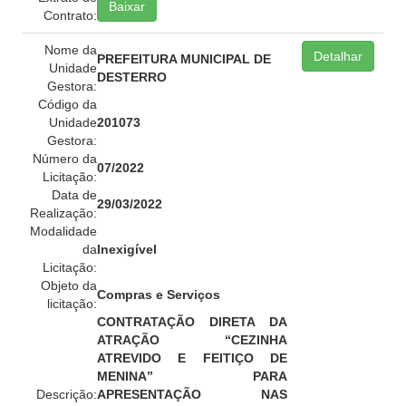
Baixar
Contrato:
Nome da
Detalhar
PREFEITURA MUNICIPAL DE
Unidade
DESTERRO
Gestora:
Código da
Unidade
201073
Gestora:
Número da
07/2022
Licitação:
Data de
29/03/2022
Realização:
Modalidade
da
Inexigível
Licitação:
Objeto da
Compras e Serviços
licitação:
CONTRATAÇÃO DIRETA DA
ATRAÇÃO “CEZINHA
ATREVIDO E FEITIÇO DE
MENINA” PARA
Descrição:
APRESENTAÇÃO NAS