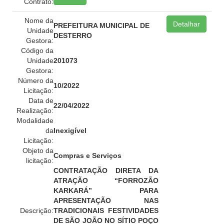
Contrato:
Nome da
Detalhar
PREFEITURA MUNICIPAL DE
Unidade
DESTERRO
Gestora:
Código da
Unidade
201073
Gestora:
Número da
10/2022
Licitação:
Data de
22/04/2022
Realização:
Modalidade
da
Inexigível
Licitação:
Objeto da
Compras e Serviços
licitação:
CONTRATAÇÃO DIRETA DA
ATRAÇÃO “FORROZÃO
KARKARÁ” PARA
APRESENTAÇÃO NAS
Descrição:
TRADICIONAIS FESTIVIDADES
DE SÃO JOÃO NO SÍTIO POÇO