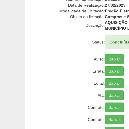
Data de Realização:
27/02/2023
Modalidade da Licitação:
Pregão Elet
Objeto da licitação:
Compras e S
AQUISIÇÃO
Descrição:
MUNICÍPIO 
Status:
Concluíd
Aviso:
Baixar
Errata:
Baixar
Edital:
Baixar
Ata:
Baixar
Contrato:
Baixar
Contrato:
Baixar