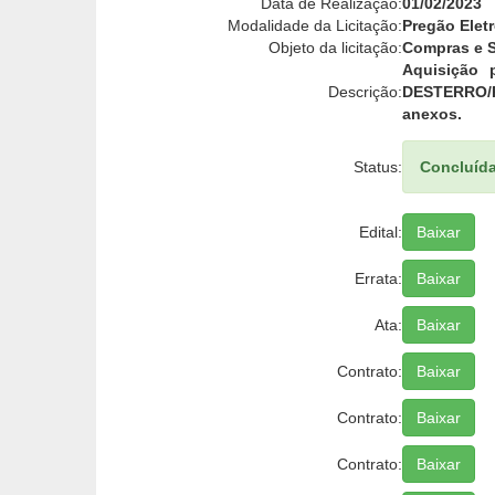
Data de Realização:
01/02/2023
Modalidade da Licitação:
Pregão Elet
Objeto da licitação:
Compras e S
Aquisição 
Descrição:
DESTERRO/PB
anexos.
Status:
Concluíd
Edital:
Baixar
Errata:
Baixar
Ata:
Baixar
Contrato:
Baixar
Contrato:
Baixar
Contrato:
Baixar