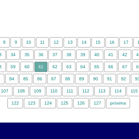
8
9
10
11
12
13
14
15
16
17
3
34
35
36
37
38
39
40
41
42
4
8
59
60
61
62
63
64
65
66
67
6
3
84
85
86
87
88
89
90
91
92
9
107
108
109
110
111
112
113
114
115
122
123
124
125
126
127
próxima