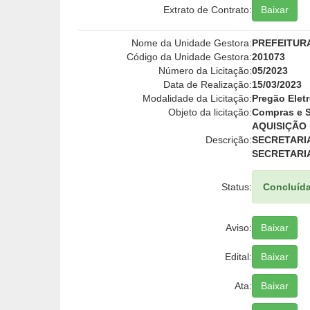
Extrato de Contrato:
Baixar
Nome da Unidade Gestora:
PREFEITUR
Código da Unidade Gestora:
201073
Número da Licitação:
05/2023
Data de Realização:
15/03/2023
Modalidade da Licitação:
Pregão Elet
Objeto da licitação:
Compras e S
AQUISIÇÃO
Descrição:
SECRETARI
SECRETARI
Status:
Concluíd
Aviso:
Baixar
Edital:
Baixar
Ata:
Baixar