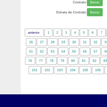
Contrato:
Baixar
Extrato de Contrato:
Baixar
anterior
1
2
3
4
5
6
7
26
27
28
29
30
31
32
3
51
52
53
54
55
56
57
5
76
77
78
79
80
81
82
8
101
102
103
104
105
106