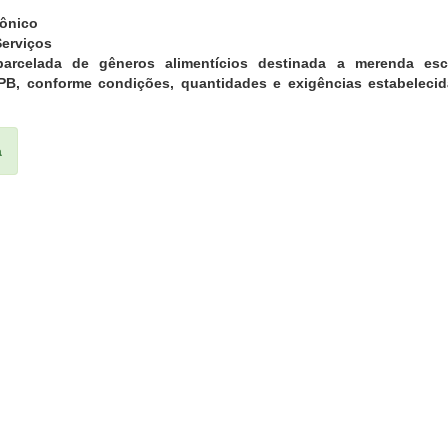
rônico
erviços
parcelada de gêneros alimentícios destinada a merenda es
, conforme condições, quantidades e exigências estabelecida
a