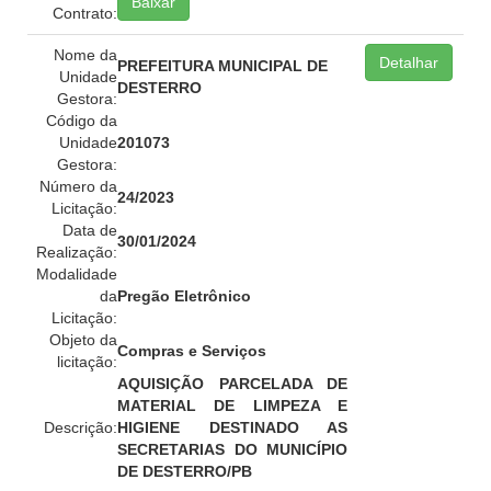
Baixar
Contrato:
Nome da
Detalhar
PREFEITURA MUNICIPAL DE
Unidade
DESTERRO
Gestora:
Código da
Unidade
201073
Gestora:
Número da
24/2023
Licitação:
Data de
30/01/2024
Realização:
Modalidade
da
Pregão Eletrônico
Licitação:
Objeto da
Compras e Serviços
licitação:
AQUISIÇÃO PARCELADA DE
MATERIAL DE LIMPEZA E
Descrição:
HIGIENE DESTINADO AS
SECRETARIAS DO MUNICÍPIO
DE DESTERRO/PB