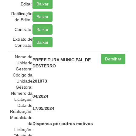
Edital:
Baixar
Ratificação
Baixar
de Edital:
Contrato:
Baixar
Extrato de
Baixar
Contrato:
Nome da
Detalhar
PREFEITURA MUNICIPAL DE
Unidade
DESTERRO
Gestora:
Código da
Unidade
201073
Gestora:
Número da
04/2024
Licitação:
Data de
17/05/2024
Realização:
Modalidade
da
Dispensa por outros motivos
Licitação:
Objeto da