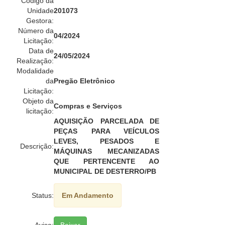
Código da
Unidade
201073
Gestora:
Número da
04/2024
Licitação:
Data de
24/05/2024
Realização:
Modalidade
da
Pregão Eletrônico
Licitação:
Objeto da
Compras e Serviços
licitação:
AQUISIÇÃO PARCELADA DE
PEÇAS PARA VEÍCULOS
LEVES, PESADOS E
Descrição:
MÁQUINAS MECANIZADAS
QUE PERTENCENTE AO
MUNICIPAL DE DESTERRO/PB
Status:
Em Andamento