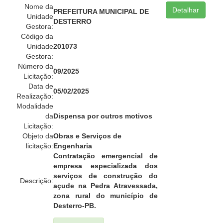
Nome da
Detalhar
PREFEITURA MUNICIPAL DE
Unidade
DESTERRO
Gestora:
Código da
Unidade
201073
Gestora:
Número da
09/2025
Licitação:
Data de
05/02/2025
Realização:
Modalidade
da
Dispensa por outros motivos
Licitação:
Objeto da
Obras e Serviços de
licitação:
Engenharia
Contratação emergencial de
empresa especializada dos
serviços de construção do
Descrição:
açude na Pedra Atravessada,
zona rural do município de
Desterro-PB.