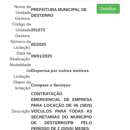
Nome da
Detalhar
PREFEITURA MUNICIPAL DE
Unidade
DESTERRO
Gestora:
Código da
Unidade
201073
Gestora:
Número da
05/2025
Licitação:
Data de
09/01/2025
Realização:
Modalidade
da
Dispensa por outros motivos
Licitação:
Objeto da
Compras e Serviços
licitação:
CONTRATAÇÃO
EMERGENCIAL DE EMPRESA
PARA LOCAÇÃO DE 06 (SEIS)
Descrição:
VEÍCULOS PARA TODAS AS
SECRETARIAS DO MUNICÍPIO
DE DESTERRO/PB PELO
PERÍODO DE 2 (DOIS) MESES.