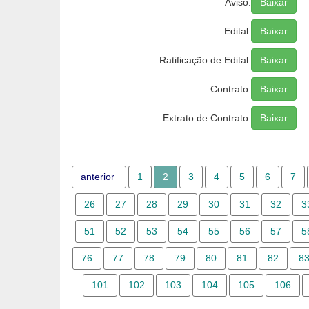
Aviso:
Baixar
Edital:
Baixar
Ratificação de Edital:
Baixar
Contrato:
Baixar
Extrato de Contrato:
Baixar
anterior
1
2
3
4
5
6
7
26
27
28
29
30
31
32
3
51
52
53
54
55
56
57
5
76
77
78
79
80
81
82
8
101
102
103
104
105
106