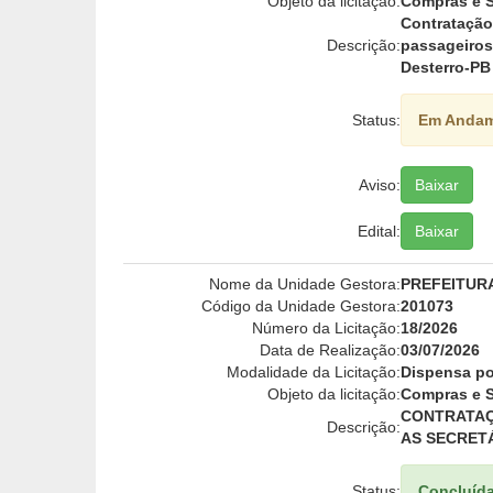
Objeto da licitação:
Compras e S
Contratação
Descrição:
passageiro
Desterro-PB
Status:
Em Anda
Aviso:
Baixar
Edital:
Baixar
Nome da Unidade Gestora:
PREFEITUR
Código da Unidade Gestora:
201073
Número da Licitação:
18/2026
Data de Realização:
03/07/2026
Modalidade da Licitação:
Dispensa po
Objeto da licitação:
Compras e S
CONTRATAÇ
Descrição:
AS SECRETÁ
Status:
Concluíd