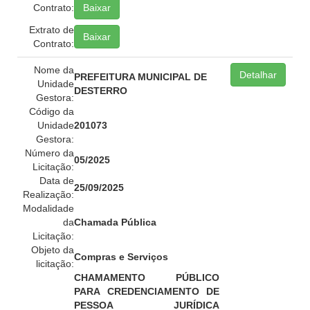
Contrato:
Baixar
Extrato de
Baixar
Contrato:
Nome da
Detalhar
PREFEITURA MUNICIPAL DE
Unidade
DESTERRO
Gestora:
Código da
Unidade
201073
Gestora:
Número da
05/2025
Licitação:
Data de
25/09/2025
Realização:
Modalidade
da
Chamada Pública
Licitação:
Objeto da
Compras e Serviços
licitação:
CHAMAMENTO PÚBLICO
PARA CREDENCIAMENTO DE
PESSOA JURÍDICA