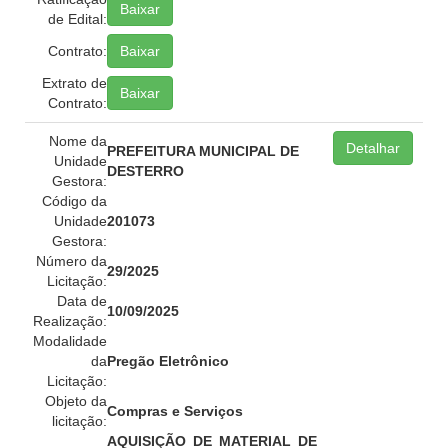
Baixar
de Edital:
Contrato:
Baixar
Extrato de
Baixar
Contrato:
Nome da
Detalhar
PREFEITURA MUNICIPAL DE
Unidade
DESTERRO
Gestora:
Código da
Unidade
201073
Gestora:
Número da
29/2025
Licitação:
Data de
10/09/2025
Realização:
Modalidade
da
Pregão Eletrônico
Licitação:
Objeto da
Compras e Serviços
licitação:
AQUISIÇÃO DE MATERIAL DE