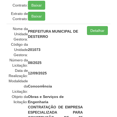
Contrato:
Baixar
Extrato de
Baixar
Contrato:
Nome da
Detalhar
PREFEITURA MUNICIPAL DE
Unidade
DESTERRO
Gestora:
Código da
Unidade
201073
Gestora:
Número da
08/2025
Licitação:
Data de
12/09/2025
Realização:
Modalidade
da
Concorrência
Licitação:
Objeto da
Obras e Serviços de
licitação:
Engenharia
CONTRATAÇÃO DE EMPRESA
ESPECIALIZADA PARA