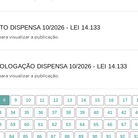
 DISPENSA 10/2026 - LEI 14.133
ara visualizar a publicação.
LOGAÇÃO DISPENSA 10/2026 - LEI 14.133
ara visualizar a publicação.
8
9
10
11
12
13
14
15
16
17
3
34
35
36
37
38
39
40
41
42
4
8
59
60
61
62
63
64
65
66
67
6
3
84
85
86
87
88
89
90
91
92
9