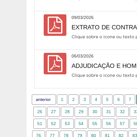
09/03/2026
EXTRATO DE CONTRATO
Clique sobre o icone ou texto p
06/03/2026
ADJUDICAÇÃO E HOMO
Clique sobre o icone ou texto p
anterior
1
2
3
4
5
6
7
26
27
28
29
30
31
32
3
51
52
53
54
55
56
57
5
76
77
78
79
80
81
82
8