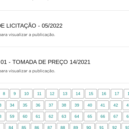
E LICITAÇÃO - 05/2022
ara visualizar a publicação.
01 - TOMADA DE PREÇO 14/2021
ara visualizar a publicação.
8
9
10
11
12
13
14
15
16
17
3
34
35
36
37
38
39
40
41
42
4
8
59
60
61
62
63
64
65
66
67
6
3
84
85
86
87
88
89
90
91
92
9