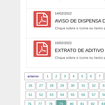
14/02/2022
AVISO DE DISPENSA D
Clique sobre o icone ou texto p
10/02/2022
EXTRATO DE ADITIVO 
Clique sobre o icone ou texto p
anterior
1
2
3
4
5
6
7
26
27
28
29
30
31
32
3
51
52
53
54
55
56
57
5
76
77
78
79
80
81
82
8