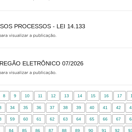
OS PROCESSOS - LEI 14.133
ara visualizar a publicação.
REGÃO ELETRÔNICO 07/2026
ara visualizar a publicação.
8
9
10
11
12
13
14
15
16
17
3
34
35
36
37
38
39
40
41
42
4
8
59
60
61
62
63
64
65
66
67
6
3
84
85
86
87
88
89
90
91
92
9