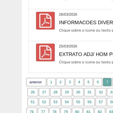
26/03/2026
INFORMACOES DIVERS
Clique sobre o icone ou texto p
25/03/2026
EXTRATO ADJ/ HOM P
Clique sobre o icone ou texto p
anterior
1
2
3
4
5
6
7
26
27
28
29
30
31
32
3
51
52
53
54
55
56
57
5
76
77
78
79
80
81
82
8