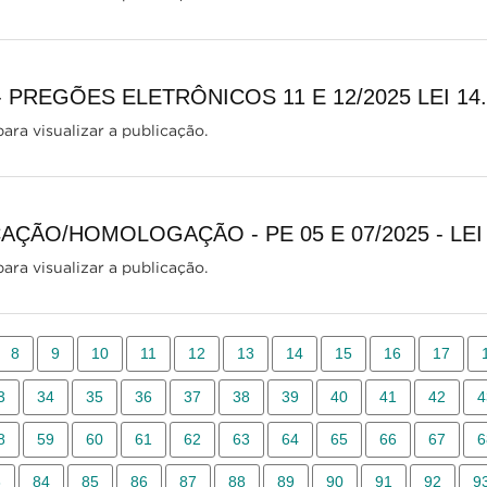
- PREGÕES ELETRÔNICOS 11 E 12/2025 LEI 14
ara visualizar a publicação.
ÇÃO/HOMOLOGAÇÃO - PE 05 E 07/2025 - LEI 
ara visualizar a publicação.
8
9
10
11
12
13
14
15
16
17
3
34
35
36
37
38
39
40
41
42
4
8
59
60
61
62
63
64
65
66
67
6
3
84
85
86
87
88
89
90
91
92
9