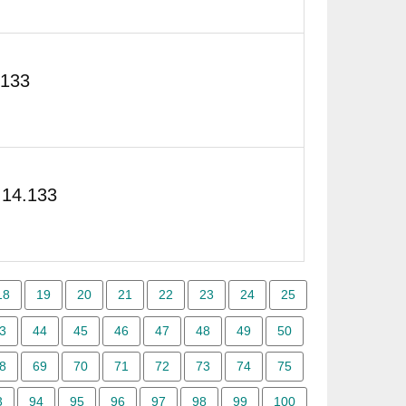
.133
14.133
18
19
20
21
22
23
24
25
3
44
45
46
47
48
49
50
8
69
70
71
72
73
74
75
3
94
95
96
97
98
99
100