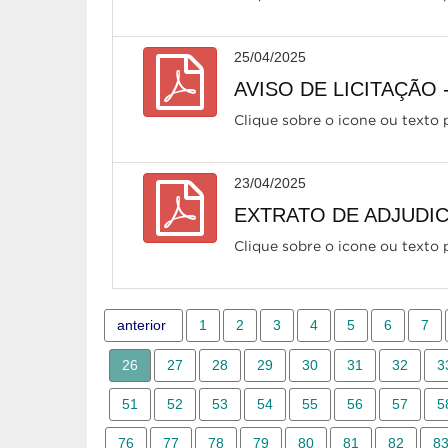
25/04/2025
AVISO DE LICITAÇÃO 
Clique sobre o icone ou texto p
23/04/2025
EXTRATO DE ADJUDICA
Clique sobre o icone ou texto p
anterior
1
2
3
4
5
6
7
26
27
28
29
30
31
32
3
51
52
53
54
55
56
57
5
76
77
78
79
80
81
82
8